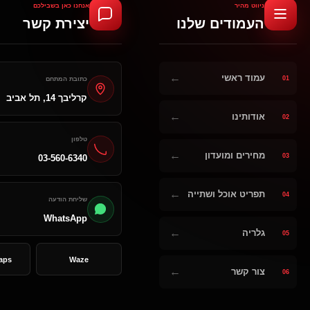
ניווט מהיר
אנחנו כאן בשבילכם
העמודים שלנו
יצירת קשר
←
עמוד ראשי
01
כתובת המתחם
קרליבך 14, תל אביב
←
אודותינו
02
טלפון
←
מחירים ומועדון
03
03-560-6340
←
תפריט אוכל ושתייה
04
שליחת הודעה
WhatsApp
←
גלריה
05
aps
Waze
←
צור קשר
06