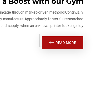
s a Boost with our Gym
 linkage through market-driven methodolContinually
ary manufacture Appropriately foster fullresearched
kend supply. when an unknown printer took a galley
READ MORE