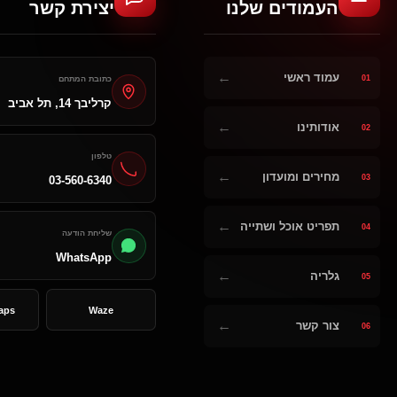
העמודים שלנו
יצירת קשר
←
עמוד ראשי
01
כתובת המתחם
קרליבך 14, תל אביב
←
אודותינו
02
טלפון
←
מחירים ומועדון
03
03-560-6340
←
תפריט אוכל ושתייה
04
שליחת הודעה
WhatsApp
←
גלריה
05
aps
Waze
←
צור קשר
06