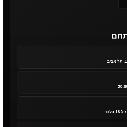
תחם
20:0
 בלבד