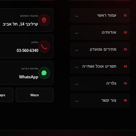
←
עמוד ראשי
01
כתובת המתחם
קרליבך 14, תל אביב
←
אודותינו
02
טלפון
←
מחירים ומועדון
03
03-560-6340
←
תפריט אוכל ושתייה
04
שליחת הודעה
WhatsApp
←
גלריה
05
aps
Waze
←
צור קשר
06