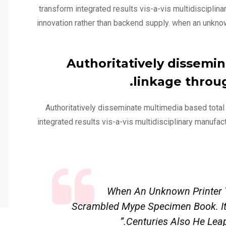
transform integrated results vis-a-vis multidisciplin
innovation rather than backend supply. when an unknow
Authoritatively dissemi
linkage throu
Authoritatively disseminate multimedia based tota
integrated results vis-a-vis multidisciplinary manufac
“ When An Unknown Printer
Scrambled Mype Specimen Book. It 
Centuries Also He Leap 